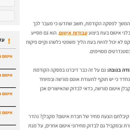
משך לפסקה הקודמת, חשוב שתדעו כי מעבר לכך
לני איטום בעת ביצוע
עבודות איטום
. הוא גם מסייע
עד
ס לא יכול להיות בעת הליך משפטי כלשהו וקיים פיקוח
סטנדרטים מסויימים.
איטום ג
דה בגובה:
גם על זה כבר דיברנו בפסקה הקודמת
איטום ג
נחדד כי יש תוקף לתעודת אוטם מורשה ובמיוחד
בלן איטום מורשה, כדאי לבדוק שהאישורים אכן
איטום ג
איטום צ
יבלתם הצעת מחיר של חברת איטום? מקבלן? נהדר
ת ובמקביל גם לבדוק מחירוני איטום אחרים, על מנת