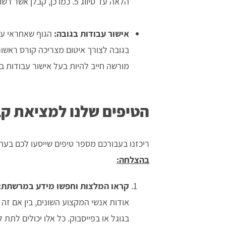
הלאה עד סיווג 5. כמו כן, קבלן אשר רשום בפנקס מעיד על כך שאין נגדו הליך משפטי כלשהו.
אישור עבודות בגובה:
הגוף שאחראי על
בגובה לצורך איטום מצריכה קורס ראשוני
מורשה חייב להיות בעל אישור עבודות בגובה
הטיפים שלנו למציאת קב
לחי
אודי
ריכזנו בעבורכם מספר טיפים שייסעו לכם בעת
מצויינים.
בהצלחה:
קראו המלצות וחפשו מידע במרשתת:
אודות אנשי המקצוע השונים, בין אם זה
בגוגל או בפייסבוק. כל אלו יכולים לתת 