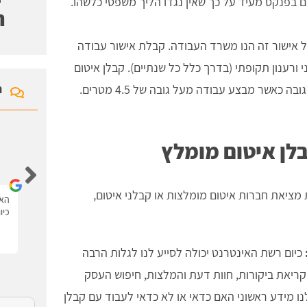
ח
 אישור זה הנו משרד העבודה. קבלת אישור עבודה
 ורענון תקופתי (בדרך כלל כל שנתיים). קבלן איטום
ח
 כאשר מבצע עבודה מעל גובה של 4.5 מטרים.
לן איטום מומלץ
איציק לוי
 מציאת חברות איטום מומלצות או קבלני איטום,
האתר נגיש ונוח יש את כל המידע עם סרטונים.
האת
כיו
כיום רשת האינטרנט יכולה לסייע לנו לגלות הרבה
 קריאת ביקורות, חוות דעת והמלצות, חיפוש העסק
לנו מידע ראשוני האם כדאי או לא כדאי לעבוד עם קבלן