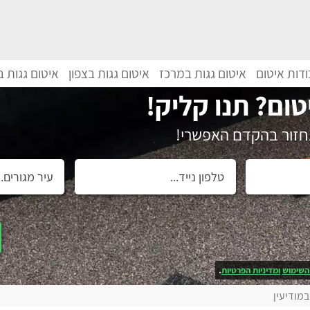
דות איטום
איטום גגות במרכז
איטום גגות בצפון
איטום גגות 
טום? תנו קליק!
נחזור בהקדם האפשרי!
השימוש
ומדיניות הפרטיות
.
במודיעין