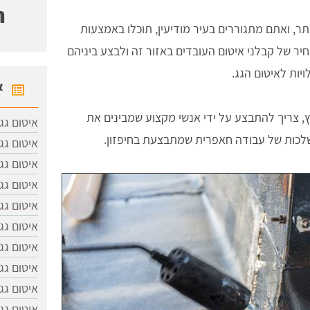
ח
ר, ואתם מתגוררים בעיר מודיעין, תוכלו באמצעות
ר של קבלני איטום העובדים באזור זה ולבצע ביניהם
יות לאיטום הגג.
א
ץ, צריך להתבצע על ידי אנשי מקצוע שמבינים את
איטום גג
השלכות של עבודה חאפרית שמתבצעת בחיפזון.
איטום גג
איטום גג
איטום גג
איטום גגו
איטום גג
איטום גג
איטום גג
איטום גג
איטום גג