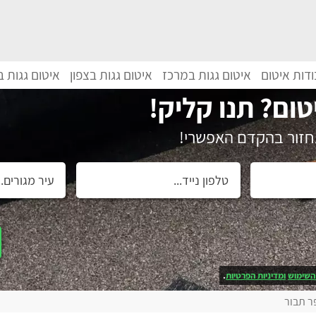
דות איטום
איטום גגות במרכז
איטום גגות בצפון
איטום גגות 
טום? תנו קליק!
נחזור בהקדם האפשרי!
השימוש
ומדיניות הפרטיות
.
פר תבור