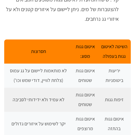
להצטברות של מים. ניתן ליישום על איזורים קטנים ולא על
איזורי גג נרחבים.
השיטה לאיטום
איטום גגות
חסרונות
גגות בעפולה
מסוג:
יריעות
איטום גגות
לא מותאמות ליישום על גג עמוס
ביטומניות
שטוחים
(צלחת לוויין, דודי שמש וכו')
איטום גגות
זיפות גגות
לא עמיד ולא ידידותי לסביבה
שטוחים
איטום גגות
איטום גגות
יקר לשימוש על איזורים גדולים
בהתזה
מרוצפים