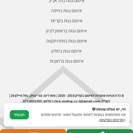
איטום גגות בתל אביב
איטום גגות בחיפה
איטום גגות בקריות
איטום גגות בראשון לציון
איטום גגות בפתח תקווה
איטום גגות בחולון
איטום גגות ברחובות
© כל הזכויות שמורות לאיטום בקליק 2018 - 2026 | משרדים: צור יצחק, נחל איילון 20 |
דוא"ל: click.sealing.co.il@gmail.com | טלפון: 077-6051055
היי, יש אצלנו עוגיות!🍪
אנו משתמשים בעוגיות לשיפור ותפעול האתר. פרטים נוספים
הבנתי
ב
מדיניות הפרטיות
.