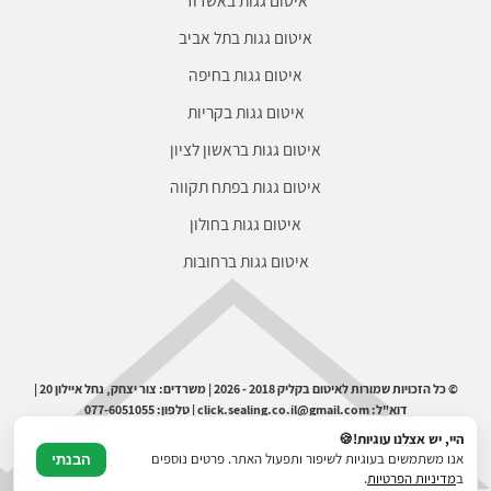
איטום גגות באשדוד
איטום גגות בתל אביב
איטום גגות בחיפה
איטום גגות בקריות
איטום גגות בראשון לציון
איטום גגות בפתח תקווה
איטום גגות בחולון
איטום גגות ברחובות
© כל הזכויות שמורות לאיטום בקליק 2018 - 2026 | משרדים: צור יצחק, נחל איילון 20 |
דוא"ל: click.sealing.co.il@gmail.com | טלפון: 077-6051055
היי, יש אצלנו עוגיות!🍪
אנו משתמשים בעוגיות לשיפור ותפעול האתר. פרטים נוספים
הבנתי
ב
מדיניות הפרטיות
.