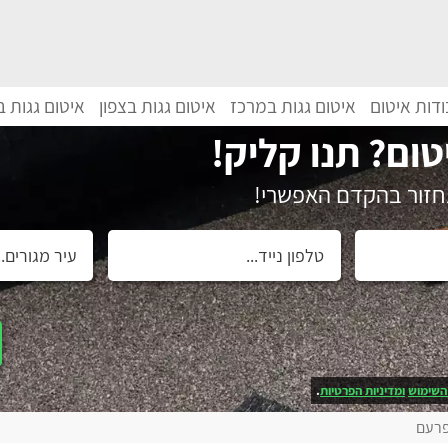
דות איטום
איטום גגות במרכז
איטום גגות בצפון
איטום גגות 
טום? תנו קליק!
נחזור בהקדם האפשרי!
השימוש
ומדיניות הפרטיות
.
פרעם