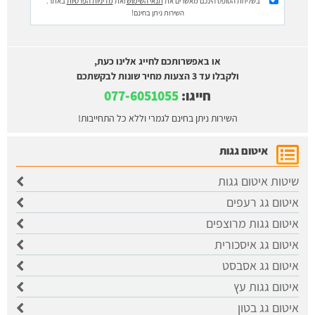
בשליחת הטופס הינכם מאשרים את
תנאי השימוש
ואת
מדיניות הפרטיות
באתר.
השירות ניתן בחינם!
או באפשרותכם לחייג אלינו כעת,
ולקבלו עד 3 הצעות מחיר שונות לבקשתכם
חייגו:
077-6051055
השירות ניתן בחינם לגמרי וללא כל התחייבות!
איטום גגות
שיטות איטום גגות
איטום גג רעפים
איטום גגות מרוצפים
איטום גג איסכורית
איטום גג אסבסט
איטום גגות עץ
איטום גג בטון