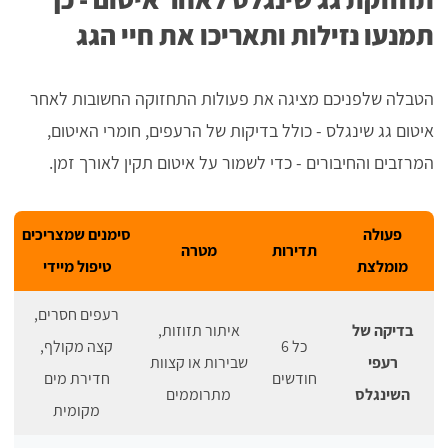
תמנעו נזילות ותאריכו את חיי הגג
הטבלה שלפניכם מציגה את פעולות התחזוקה החשובות לאחר
איטום גג שינגלס - כולל בדיקות של הרעפים, חומרי האיטום,
המרזבים והחיבורים - כדי לשמור על איטום תקין לאורך זמן.
פעולה
סימנים שמצריכים
תדירות
מטרה
מומלצת
טיפול מיידי
רעפים חסרים,
בדיקה של
איתור תזוזות,
כל 6
קצה מקולף,
רעפי
שבירות או קצוות
חודשים
חדירת מים
השינגלס
מתרוממים
מקומית