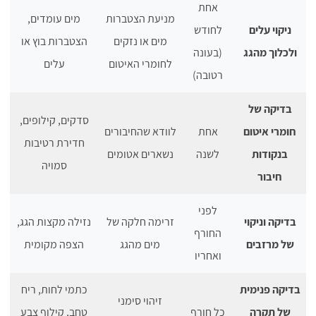
אחת
מניעת הצטברות
מים עומדים,
ניקוי עלים
לחודש
מים או נזקים
הצטברות בוץ או
ולכלוך מהגג
(בעונה
לחומרי האיטום
עלים
רטובה)
בדיקה של
סדקים, קילופים,
חומרי איטום
אחת
לוודא שהחיבורים
חדירת רטיבות
בנקודות
לשנה
נשארים אטומים
סמויה
חיבור
לפני
בדיקה וניקוי
זרימה חלקה של
נזילה מקצות הגג,
החורף
של מרזבים
מים מהגג
הצפה מקומית
ואחריו
בדיקה פנימית
כתמי לחות, ריח
זיהוי סימני
של תקרה
כל חורף
טחב, קילוף צבע