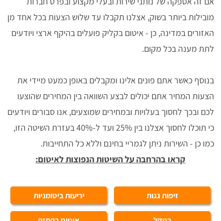
אם זה אספקה של נותני שירות ובעלי מקצוע ובפרט חברות
מובילות ביותר בשוק, אצלנו תקבלו עד שלוש הצעות בכל אחד מן
האזורים במדינה, כן - איטום בקליק פועלים בהיקף ארצי ויודעים
לתת מענה בכל מקום.
בנוסף כאשר אתם פונים אלינו ומקבלים באופן כמעט מיידי את
הצעות המחיר אתם יכולים לבצע השוואה בין המחירים שהוצעו
לכם ובכך לחסוך בעלויות ובמחירים שמוצעים, אנו סבורים ויודעים
כי תוכלו לחסוך אצלנו בין 25% ועד ל-40% בעזרת השיטה הזו,
כמו כן - השירות ניתן לגמריי בחינם וללא כל התחייבות.
קראו בהרחבה על השיטות הנפוצות לאיטום:
זיפות גגות
יריעות ביטומניות
בטקל
איטום בהתזה