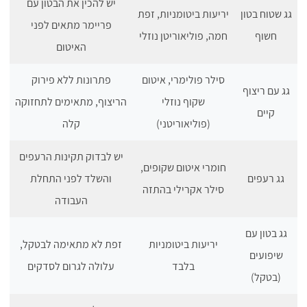
יש להכין את הבטון עם
גג שטוח בטון
יריעות ביטומניות, זפת
פריימר מתאים לפני
חשוף
חמה, פוליאוריטן נוזלי
האיטום
סילר פולימרי, איטום
פתרונות ללא פירוק
גג עם ריצוף
שקוף נוזלי
הריצוף, מתאימים לתחזוקה
קיים
(פוליאוריטני)
קלה
יש לבדוק תקינות הרעפים
חומרי איטום שקופים,
גג רעפים
והשלד לפני התחלת
סילר אקרילי בהתזה
העבודה
גג בטון עם
יריעות ביטומניות
זפת לא מתאימה לבטקל,
שיפועים
בלבד
עלולה לגרום לסדקים
(בטקל)