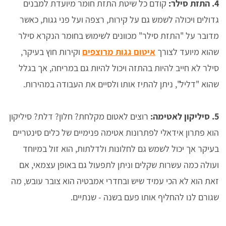
4. התזת סילר:
קודם כל שיטת התזת חומר מיועדת למבנים
גדולים ויכולה לשמש גם על קירות, רצפה ועל פני גגות, כאשר
מדובר על "התזת סילר" מכוונים לשימוש בחומר הנקרא סילר
שהוא מיועד לצורך
איטום גגות מרוצפים
וקירות חוץ בעיקר,
סילר לא חייב להיות בהתזה ויכול להיות גם במריחה, אך בגלל
שהוא "דליל", ניתן להתיז אותו ולסיים את העבודה במהירות.
5. סיליקון לאטימה:
רוצים לאטום מקלחת? חלון? דלת? סיליקון
הוא פתרון אידאלי לפתרונות אטימה פנימיים של כלים סינטריים
בעיקר אך יכול לשמש גם לחלונות ולדלתות, הוא זול במיוחד
ועולה כמה עשרות שקלים וניתן לתפעול גם באופן עצמאי, אם
זאת הוא לא הכי עמיד שיש ובחדרי אמבטיה הוא צובר עובש, מה
שגורם לנו להחליף אותו פעם בשנה - שנתיים.