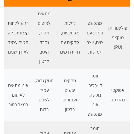
מתאים
מתפשט
נזילות
לאיטום
רגיש ללחות
פוליאוריתן
במגע עם
אקטיביות,
מהיר,
קיצונית, לא
מוקצף
מים, יוצר
סדקים עם
נדבק
תמיד עמיד
(PU)
גמישות
חדירת מים
היטב
לאורך שנים
לבטון
חומר
סדקים
חוזק גבוה,
דו-רכיבי
אינו מתאים
אפוקסי
יבשים
עמיד
נוקשה,
לאיטום
בהזרקה
ועמוקים
לשנים
אינו
במצב רטוב
בבטון
רבות
מתפשט
חומר
אזורים
עמיד