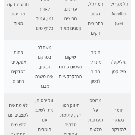
ג’ל אקרילי
דמוי ג’ל,
דורש הזרקה
עדינים,
לאורך
(Acrylic
נספג
מדויקת
חריצים
זמן, עמיד
Gel)
בחריצים
מאוד
קטנים מאוד
בלחץ מים
דקים
משתלב
חומר
פחות
שיקום
במרקם
סיליקט /
מינרלי
אפקטיבי
ואיטום קירות
הבטון,
סילוקסן
חדיר
בסדקים
תת־קרקעיים
אינו משנה
לבטון
רחבים
מבנה
מבוסס
זול יחסית,
חיזוק בטון
לא מתאים
חומר
על
ניתן לשלב
ישן, סתימת
למצבים עם
צמנטי
תערובת
עם
סדקים
לחץ מים
להזרקה
מלטית
חומרים
עמוקים
מתמשך