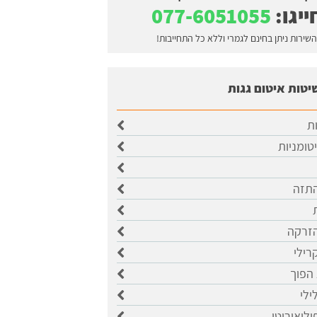
ייגו:
077-6051055
השירות ניתן בחינם לגמרי וללא כל התחייבות!
יטות איטום גגות
ות
יטומניות
התזה
הזרקה
רילי
 הפוך
ילי
וליאוריטן