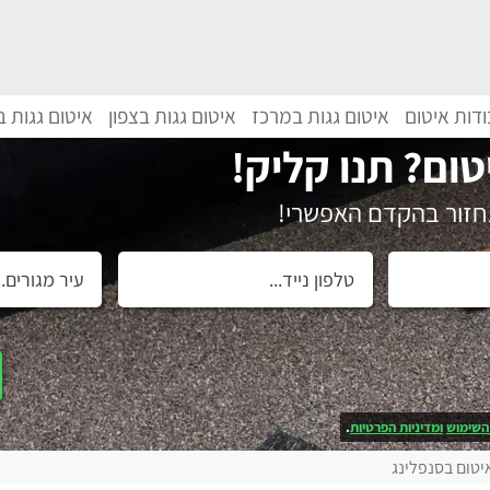
דות איטום
איטום גגות במרכז
איטום גגות בצפון
איטום גגות 
טום? תנו קליק!
נחזור בהקדם האפשרי!
השימוש
ומדיניות הפרטיות
.
יטום בסנפלינג