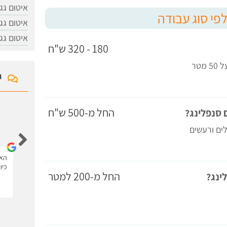
​איטום גג
לפי סוג עבודה
איטום גג
איטום גג
180 - 320 ש"ח
טר
ח
החל מ-500 ש"ח
 סנפלינג?
איציק לוי
לים ורעשים
האתר נגיש ונוח יש את כל המידע עם סרטונים.
האת
כיו
החל מ-200 למטר
ינג?