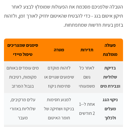
הטבלה שלפניכם מסכמת את הפעולות שמומלץ לבצע לאחר
תיקון איטום בגג - כדי להבטיח שהאיטום יחזיק לאורך זמן, ולזהות
בזמן בעיות חדשות שמתפתחות.
פעולה
סימנים שמצריכים
תדירות
מטרה
מומלצת
טיפול מיידי
בדיקת
לאחר כל
לזהות מוקדם
מים עומדים באותם
שלוליות
גשם
שיפועים שגויים או
מקומות, רטיבות
וצבירת מים
משמעותי
סתימות ניקוז
בגבול המרזב
ניקוי הגג
למנוע חסימות
עלים מרקיבים,
אחת ל-1-
מעלים
בניקוז ושחיקה של
שלוליות באזורי
2 חודשים
ולכלוך
חומר האיטום
מעבר