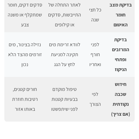
בדיקת מצב
לאתר התחלה של
סדקים דקים, חומר
כל חצי
חומר
התייבשות, סדקים
שמתקלף או משנה
שנה
האיטום
או קילופים
צבע
בדיקת
לפני
לוודא זרימת מים
נזילה בצינור, מים
המרזבים
חורף
תקינה למניעת
זורמים מהצד הלא
ופתחי
ואחריו
לחץ על הגג
נכון
הניקוז
חידוש
טיפול מוקדם
חורים קטנים,
שכבה
לפי
בבעיות קטנות
רטיבות חוזרת
נקודתית
הצורך
לפני שיתפשטו
באותו אזור
(אם צריך)