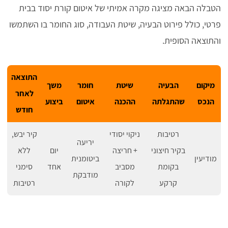
הטבלה הבאה מציגה מקרה אמיתי של איטום קורת יסוד בבית
פרטי, כולל פירוט הבעיה, שיטת העבודה, סוג החומר בו השתמשו
והתוצאה הסופית.
התוצאה
מיקום
הבעיה
שיטת
חומר
משך
לאחר
הנכס
שהתגלתה
ההכנה
איטום
ביצוע
חודש
רטיבות
ניקוי יסודי
קיר יבש,
יריעה
בקיר חיצוני
+ חריצה
יום
ללא
מודיעין
ביטומנית
בקומת
מסביב
אחד
סימני
מודבקת
קרקע
לקורה
רטיבות