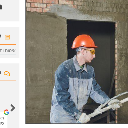
ח
א
איטום ותי
ח
איציק לוי
האתר נגיש ונוח יש את כל המידע עם סרטונים.
האת
כיו