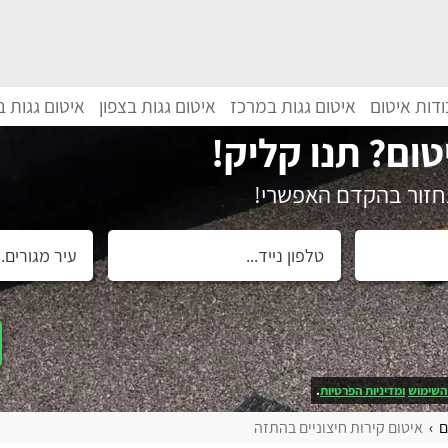
דות איטום
איטום גגות במרכז
איטום גגות בצפון
איטום גגות 
טום? תנו קליק!
נחזור בהקדם האפשרי!
השימוש
ומדיניות הפרטיות
.
ם
איטום קירות חיצוניים בהתזה