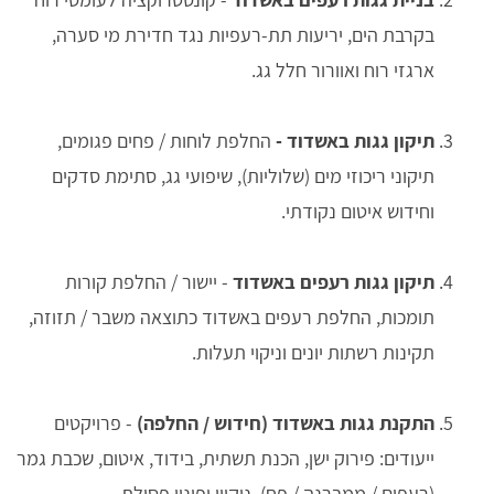
בקרבת הים, יריעות תת-רעפיות נגד חדירת מי סערה,
ארגזי רוח ואוורור חלל גג.
תיקון גגות באשדוד -
החלפת לוחות / פחים פגומים,
תיקוני ריכוזי מים (שלוליות), שיפועי גג, סתימת סדקים
וחידוש איטום נקודתי.
תיקון גגות רעפים באשדוד
- יישור / החלפת קורות
תומכות, החלפת רעפים באשדוד כתוצאה משבר / תזוזה,
תקינות רשתות יונים וניקוי תעלות.
התקנת גגות באשדוד (חידוש / החלפה)
- פרויקטים
ייעודים: פירוק ישן, הכנת תשתית, בידוד, איטום, שכבת גמר
(רעפים / ממברנה / פח), ניקיון ופינוי פסולת.