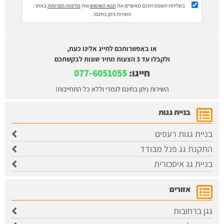
בשליחת הטופס הינכם מאשרים את
תנאי השימוש
ואת
מדיניות הפרטיות
באתר.
השירות ניתן בחינם!
או באפשרותכם לחייג אלינו כעת,
ולקבלו עד 3 הצעות מחיר שונות לבקשתכם
חייגו:
077-6051055
השירות ניתן בחינם לגמרי וללא כל התחייבות!
בניית גגות
בניית גגות רעפים
התקנת גג פנל מבודד
בניית גג איסכורית
אזורים
גגן ברחובות