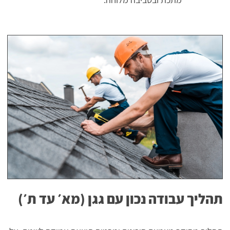
תהליך עבודה נכון עם גגן (מא׳ עד ת׳)