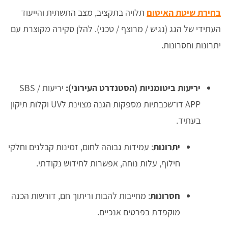
בחירת שיטת האיטום
תלויה בתקציב, מצב התשתית והייעוד
העתידי של הגג (נגיש / מרוצף / טכני). להלן סקירה מקוצרת עם
יתרונות וחסרונות.
יריעות ביטומניות (הסטנדרט העירוני):
יריעות SBS /
APP דו־שכבתיות מספקות הגנה מצוינת לUV וקלות תיקון
בעתיד.
יתרונות
: עמידות גבוהה לחום, זמינות קבלנים וחלקי
חילוף, עלות נוחה, אפשרות לחידוש נקודתי.
חסרונות
: מחייבות להבות וריתוך חם, דורשות הכנה
מוקפדת בפרטים אנכיים.