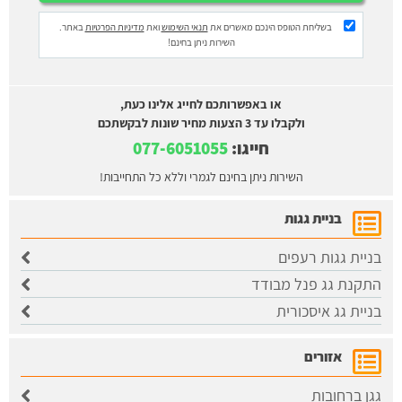
בשליחת הטופס הינכם מאשרים את
תנאי השימוש
ואת
מדיניות הפרטיות
באתר.
השירות ניתן בחינם!
או באפשרותכם לחייג אלינו כעת,
ולקבלו עד 3 הצעות מחיר שונות לבקשתכם
חייגו:
077-6051055
השירות ניתן בחינם לגמרי וללא כל התחייבות!
בניית גגות
בניית גגות רעפים
התקנת גג פנל מבודד
בניית גג איסכורית
אזורים
גגן ברחובות