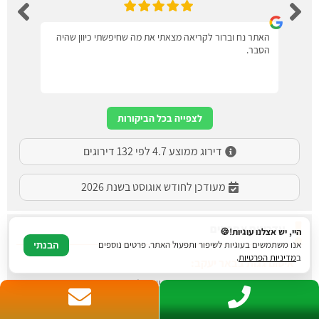
האתר נח וברור לקריאה מצאתי את מה שחיפשתי כיוון שהיה
הסבר.
לצפייה בכל הביקורות
דירוג ממוצע 4.7 לפי 132 דירוגים
מעודכן לחודש אוגוסט בשנת 2026
עדכונים אחרונים
היי, יש אצלנו עוגיות!🍪
אנו משתמשים בעוגיות לשיפור ותפעול האתר. פרטים נוספים
הבנתי
ב
מדיניות הפרטיות
.
איטום גגות בדימונה:
עודכן לאחרונה:
13/07/2026, בשעה 14:06
איטום גגות בביתר עילית: