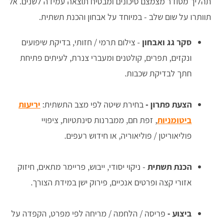
תהליך מסודר מצמצם סיכונים ומבטיח תוצאה עמידה לשנים. אל
תוותרו על שום שלב - במיוחד על אבחון והכנת תשתית.
סקר גג ואבחון
- צילום תרמי / חזותי, בדיקת שיפועים
ונקזים, תפרים, קולטנים ומעברי צנרת, לעיתים פתיחת
חתך לבדיקת שכבות.
הצעת פתרון -
בחירת שיטה לפי מצב התשתית:
יריעות
ביטומניות
, זפת חם, ממברנות סינתטיות, ציפויי
פוליאוריטן / פוליאוריה, או חידוש רעפים.
הכנת תשתית
- ניקוי יסודי, ייבוש, פריימר מתאים, חיזוק
אזורי קצה ופרטים אנכיים, פירוק ישן במידת הצורך.
ביצוע -
פריסה / הלחמה / מריחה לפי מפרט, הקפדה על