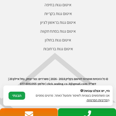
איטום גגות בחיפה
איטום גגות בקריות
איטום גגות בראשון לציון
איטום גגות בפתח תקווה
איטום גגות בחולון
איטום גגות ברחובות
© כל הזכויות שמורות לאיטום בקליק 2018 - 2026 | משרדים: צור יצחק, נחל איילון 20 |
דוא"ל: click.sealing.co.il@gmail.com | טלפון: 077-6051055
היי, יש אצלנו עוגיות!🍪
אנו משתמשים בעוגיות לשיפור ותפעול האתר. פרטים נוספים
הבנתי
ב
מדיניות הפרטיות
.