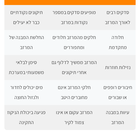
סדקים רבים
מופיעים סדקים במספר
תיקונים נקודתיים
לאורך המרזב
נקודות במרזב
כבר לא יעילים
חלודה
חלקים מהמרזב חלודים
החלשת המבנה של
מתקדמת
ומתפוררים
המרזב
המרזב ממשיך לדלוף גם
סימן לבלאי
נזילות חוזרות
אחרי תיקונים
משמעותי במערכת
חיבורים רופפים
חלקי המרזב אינם
מים יכולים לחדור
או שבורים
מחוברים היטב
ולנזול החוצה
עיוות במבנה
המרזב עקום או אינו
פגיעה ביכולת הניקוז
המרזב
צמוד לקיר
התקינה