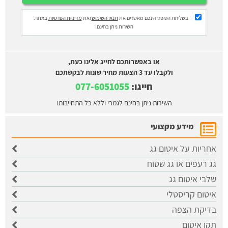
בשליחת הטופס הינכם מאשרים את
תנאי השימוש
ואת
מדיניות הפרטיות
באתר.
השירות ניתן בחינם!
או באפשרותכם לחייג אלינו כעת,
ולקבלו עד 3 הצעות מחיר שונות לבקשתכם
חייגו:
077-6051055
השירות ניתן בחינם לגמרי וללא כל התחייבות!
מידע מקצועי
אחריות על איטום גג
גג רעפים או גג שטוח
שלבי איטום גג
איטום קריסטלי
בדיקת הצפה
תקן איטום