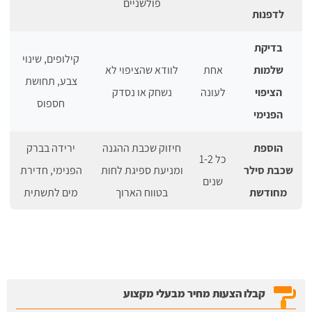
פולשניים
לדפנות
בדיקת
קילופים, שינוי
שלמות
אחת
לוודא שהציפוי לא
צבע, תחושת
הציפוי
לעונה
נשחק או נסדק
חספוס
הפנימי
הוספת
חיזוק שכבת ההגנה
ירידה בברק
כל 1-2
שכבת סילר
ומניעת ספיגת לחות
הפנימי, חדירת
שנים
מחודשת
בטווח הארוך
מים לתשתית
קבלו הצעות מחיר מבעלי מקצוע