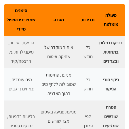
סימנים
פעולה
תדירות
מטרה
שמצריכים טיפול
מומלצת
מיידי
בדיקת נזילות
הופעת רטיבות,
כל
איתור מוקדם של
בתחתית
סימני לחות על
חודש
שחיקת איטום
ובצדדים
הרצפה/קיר
מניעת סתימות
ניקוי חורי
כל
מים עומדים,
שמובילות ללחץ מים
הניקוז
חודש
צמחים נרקבים
בתוך האדנית
הסרת
מניעת פגיעה באיטום
שורשים
לפי
בליטות בדפנות,
מצד שורשים
שמגיעים
הצורך
סדקים קטנים