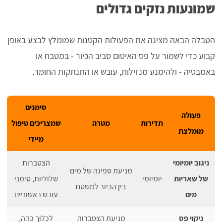
שמונעות נזקים גדולים
הטבלה הבאה מציגה את הפעולות הקטנות שמומלץ לבצע באופן
קבוע כדי לשמור על פס האיטום סביב הכיור - במטבח או
באמבטיה - ולהימנע מנזילות, עובש או התנתקות החומר.
סימנים
פעולה
תדירות
מטרה
שמצריכים טיפול
מומלצת
מיידי
ניגוב יומיומי
הצטברות
מניעת ספיגה של מים
של שאריות
יומיומי
שלוליות, סימני
בין הכיור למשטח
מים
עובש ראשוניים
ניקוי פס
מניעת הצטברות
לכלוך כהה,