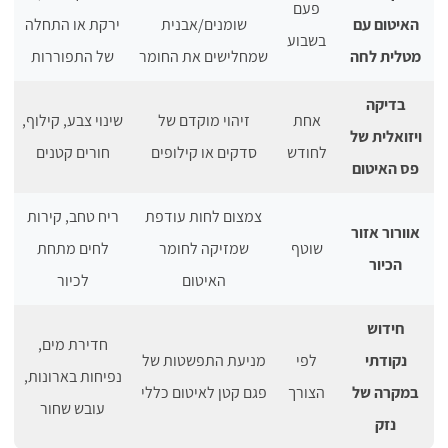
פעם
האיטום עם
שומנים/אבנית
ירקת או התחלה
בשבוע
מטלית לחה
שמחלישים את החומר
של התפוררות
בדיקה
אחת
זיהוי מוקדם של
שינוי צבע, קילוף,
ויזואלית של
לחודש
סדקים או קילופים
חורים קטנים
פס האיטום
צמצום לחות עודפת
ריח טחב, קירות
אוורור אזור
שוטף
שמזיקה לחומר
לחים מתחת
הכיור
האיטום
לכיור
חידוש
חדירת מים,
נקודתי
לפי
מניעת התפשטות של
נפיחות בארונות,
במקרה של
הצורך
פגם קטן לאיטום כללי
עובש שחור
נזק