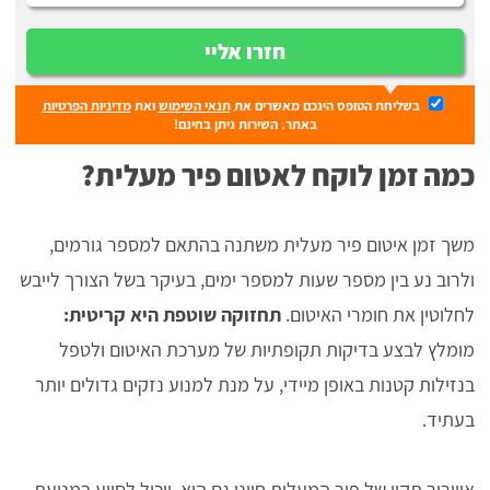
חזרו אליי
בשליחת הטופס הינכם מאשרים את
תנאי השימוש
ואת
מדיניות הפרטיות
באתר. השירות ניתן בחינם!
כמה זמן לוקח לאטום פיר מעלית?
משך זמן איטום פיר מעלית משתנה בהתאם למספר גורמים,
ולרוב נע בין מספר שעות למספר ימים, בעיקר בשל הצורך לייבש
לחלוטין את חומרי האיטום.
תחזוקה שוטפת היא קריטית:
מומלץ לבצע בדיקות תקופתיות של מערכת האיטום ולטפל
בנזילות קטנות באופן מיידי, על מנת למנוע נזקים גדולים יותר
בעתיד.
איוורור תקין של פיר המעלית חיוני גם הוא, ויכול לסייע במניעת