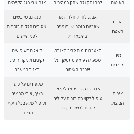
האיטום
להתנתק ולהישחק במהירות
או חומרי הגג הקיימים
אבק, לחות, חלודה או
מנקים, מייבשים
הכנת
שאריות חומר ישן פוגעים
ומסירים חלקים רופפים
השטח
בהיצמדות
לפני היישום
הצטברות מים סביב הצנרת
דואגים לשיפועים
מים
מפעילה עומס מתמשך על
תקינים ולניקוז חופשי
עומדים
שכבת האיטום
באזור המעבר
מקפידים על כיסוי
שכבה דקה, כיסוי חלקי או
איכות
רציף, עובי מתאים
טיפול לקוי בחיבורים עלולים
הביצוע
וטיפול מלא בכל היקף
לגרום לכשל מוקדם
הצינור