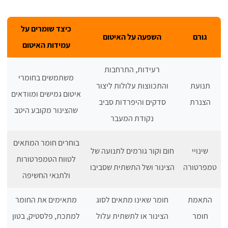
כיצד שומרים על
גורם
השפעה על האיטום
עמידות האיטום
רעידות, התרחבות
משתמשים בחומרי
תנועת
והתכווצות עלולות ליצור
איטום גמישים ומוודאים
הצנרת
סדקים והיפרדות סביב
שהצינור מקובע היטב
נקודת המעבר
בוחרים חומר המתאים
שינויי
חום וקור גורמים לתנועה של
לטווח הטמפרטורות
טמפרטורה
הצינור ושל התשתית שסביבו
ולתנאי החשיפה
התאמת
חומר שאינו מתאים לסוג
מתאימים את החומר
חומר
הצינור או לתשתית עלול
למתכת, פלסטיק, בטון