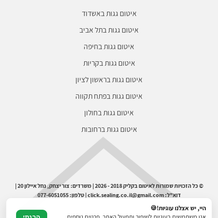
איטום גגות באשדוד
איטום גגות בתל אביב
איטום גגות בחיפה
איטום גגות בקריות
איטום גגות בראשון לציון
איטום גגות בפתח תקווה
איטום גגות בחולון
איטום גגות ברחובות
© כל הזכויות שמורות לאיטום בקליק 2018 - 2026 | משרדים: צור יצחק, נחל איילון 20 |
דוא"ל: click.sealing.co.il@gmail.com | טלפון: 077-6051055
היי, יש אצלנו עוגיות!🍪
אנו משתמשים בעוגיות לשיפור ותפעול האתר. פרטים נוספים
הבנתי