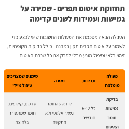
תחזוקת איטום תפרים - שמירה על
גמישות ועמידות לשנים קדימה
הטבלה הבאה מסכמת את הפעולות החשובות שיש לבצע כדי
לשמור על איטום תפרים תקין במבנה - כולל בדיקות תקופתיות,
זיהוי בלאי וטיפול מונע מבלי לפרק את כל שכבת האיטום.
פעולה
סימנים שמצריכים
תדירות
מטרה
מומלצת
טיפול מיידי
בדיקת
לוודא שהחומר
סדקים, קילופים,
גמישות
כל 6-12
נשאר אלסטי ולא
חומר שמתפורר
חומר
חודשים
התקשה
בלחיצה
האיטום