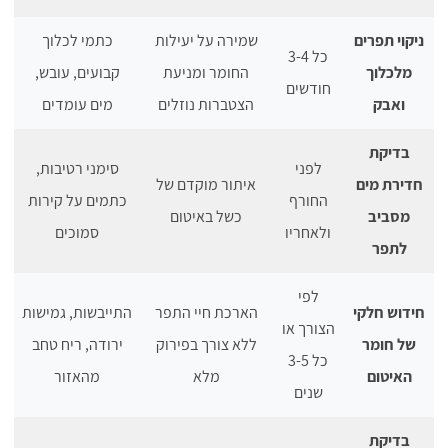
ניקוי תפרים
שמירה על יעילות
כתמי לכלוך
כל 3-4
מלכלוך
החומר ומניעת
קבועים, עובש,
חודשים
ואבק
הצטברות נוזלים
מים עומדים
בדיקת
לפני
סימני רטיבות,
חדירת מים
איתור מוקדם של
החורף
כתמים על קירות
מסביב
כשל באיטום
ולאחריו
סמוכים
לתפר
לפי
חידוש חלקי
הארכת חיי התפר
התייבשות, גמישות
הצורך או
של חומר
ללא צורך בפירוק
ירודה, ריח טחב
כל 3-5
האיטום
מלא
מהאזור
שנים
בדיקת