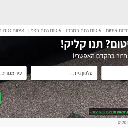
דות איטום
איטום גגות במרכז
איטום גגות בצפון
איטום גגות 
טום? תנו קליק!
נחזור בהקדם האפשרי!
השימוש
ומדיניות הפרטיות
.
ופקים