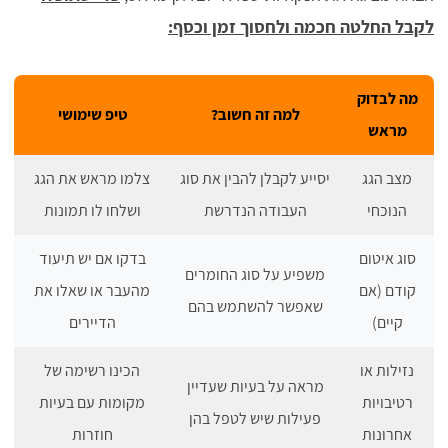
לקבל החלטה חכמה ולחסוך זמן וכסף:
מה לבדוק
למה זה חשוב?
טיפ שימושי
מראש
מצב הגג
יסייע לקבלן להבין את סוג
צלמו מראש את הגג
הנוכחי
העבודה הנדרשת
ושלחו לו תמונות
סוג איטום
בדקו אם יש תיעוד
משפיע על סוג החומרים
קודם (אם
מהעבר או שאלו את
שאפשר להשתמש בהם
קיים)
הדיירים
נזילות או
הכינו רשימה של
מראה על בעיות שעדיין
רטיבויות
מקומות עם בעיות
פעילות שיש לטפל בהן
אחרונות
חוזרות