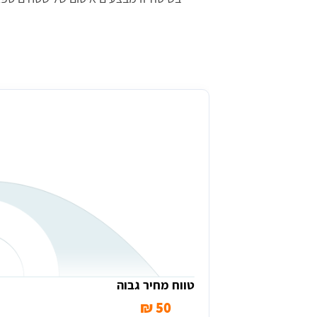
מחיר ממוצע (למ''ר) עבור זיפות גגות ב
טווח מחיר גבוה
50 ₪