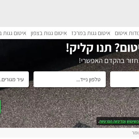
דות איטום
איטום גגות במרכז
איטום גגות בצפון
איטום גגות 
טום? תנו קליק!
נחזור בהקדם האפשרי!
השימוש
ומדיניות הפרטיות
.
ומר