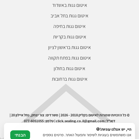
איטום גגות באשדוד
איטום גגות בתל אביב
איטום גגות בחיפה
איטום גגות בקריות
איטום גגות בראשון לציון
איטום גגות בפתח תקווה
איטום גגות בחולון
איטום גגות ברחובות
© כל הזכויות שמורות לאיטום בקליק 2018 - 2026 | משרדים: צור יצחק, נחל איילון 20 |
דוא"ל: click.sealing.co.il@gmail.com | טלפון: 077-6051055
היי, יש אצלנו עוגיות!🍪
אנו משתמשים בעוגיות לשיפור ותפעול האתר. פרטים נוספים
הבנתי