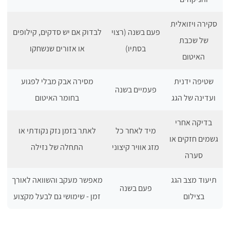
סקירה ויזואלית
פעם בשנה (רצוי
לבדוק אם יש סדקים, קילופים
של שכבת
בסתיו)
או אזורים שנשחקו
האיטום
שטיפה ידנית
מסירה אבק מבלי לפגוע
פעמיים בשנה
ועדינה של הגג
בחומר האיטום
בדיקה אחרי
מיד לאחר כל
לאתר בזמן נזק נקודתי או
גשמים חזקים או
מזג אוויר קיצוני
התחלה של נזילה
סערה
תיעוד מצב הגג
מאפשר מעקב והשוואה לאורך
פעם בשנה
בצילום
זמן - שימושי גם לבעל מקצוע