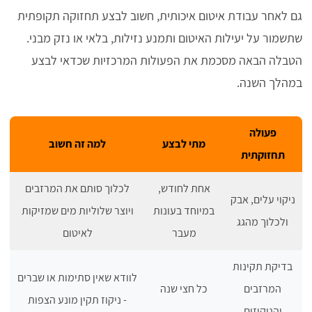
גם לאחר עבודת איטום איכותית, חשוב לבצע תחזוקה תקופתית
שתשמור על יעילות האיטום ותמנע נזילות, בלאי או נזק מבני.
הטבלה הבאה מסכמת את הפעולות המרכזיות שכדאי לבצע
במהלך השנה.
פעולה
מתי לבצע
למה זה חשוב
תחזוקתית
אחת לחודש,
לכלוך סותם את המרזבים
ניקוי עלים, אבק
במיוחד בעונות
ויוצר שלוליות מים שמזיקות
ולכלוך מהגג
מעבר
לאיטום
בדיקת תקינות
לוודא שאין סתימות או שברים
המרזבים
כל חצי שנה
- ניקוז תקין מונע הצפות
והניקוזים