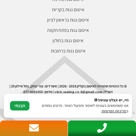
איטום גגות בקריות
איטום גגות בראשון לציון
איטום גגות בפתח תקווה
איטום גגות בחולון
איטום גגות ברחובות
© כל הזכויות שמורות לאיטום בקליק 2018 - 2026 | משרדים: צור יצחק, נחל איילון 20 |
דוא"ל: click.sealing.co.il@gmail.com | טלפון: 077-6051055
היי, יש אצלנו עוגיות!🍪
אנו משתמשים בעוגיות לשיפור ותפעול האתר. פרטים נוספים
הבנתי
ב
מדיניות הפרטיות
.