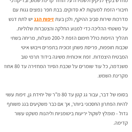
מחדש בקיץ לניקיון ולשמירה על החזר קרינת שמש, ובדיקה כי
חיבורי הזפת למעקות לא סדוקים. בבת חפר נפוצים גגות עם
מדרכות שירות סביב ההיקף, ולכן בעת
זיפות הגג
יש לתת דגש
על משטחי ההליכה כדי למנוע החלקה והצטברות שלוליות.
תהליך הזיפות כולל חימום הזפת ל-200 מעלות, מריחה בשתי
שכבות חופפות, פריסת פשתן זכוכית בתפרים וייבוש איטי
המבטיח היצמדות. זפת איכותית משיגה בידוד תרמי טוב
משנדמה, כל עוד שומרים על שכבת הסיוד המחזירה עד 80 אחוז
מקרינת השמש.
בסופו של דבר, עבור גג קטן עד 80 מ”ר של יחידת גן, זיפות עשוי
להיות הפתרון החסכוני ביותר, אך אם כבר משקיעים בגג משותף
גדול - מומלץ לשקול יריעות ביטומניות וליהנות משקט עשור
קדימה.