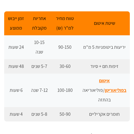
טווח מחיר
אחריות
זמן ייבוש
שיטת איטום
למ"ר (₪)
מקובלת
ממוצע
10-15
יריעות ביטומניות 5 מ"מ
90-150
24 שעות
שנה
זיפות חם + סיוד
30-60
5-7 שנים
48 שעות
איטום
בפוליאוריטן
/פוליאוריאה
100-180
7-12 שנה
6 שעות
בהתזה
חומרים אקריליים
50-90
5-8 שנים
4 שעות