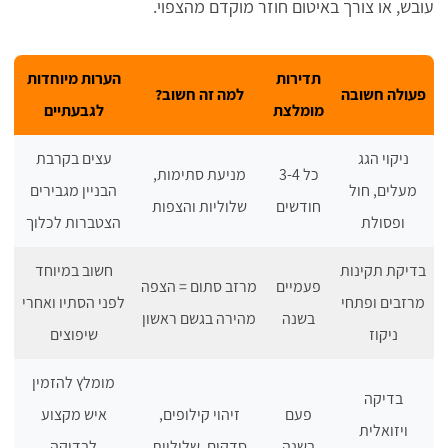
עובש, או צורך באיטום חוזר מוקדם מהצפוי.
תדירות
הערות מיוחדות
פעולה חשובה
למה זה חשוב?
מומלצת
לגבעתיים
ניקוי הגג
עצים בקרבת
כל 3-4
מניעת סתימות,
מעלים, חול
הבניין מגבירים
חודשים
שלוליות והצפות
ופסולת
הצטברות לכלוך
בדיקת תקינות
חשוב במיוחד
פעמיים
מרזב סתום = הצפה
מרזבים ופתחי
לפני הסתיו ואחרי
בשנה
מהירה בגשם ראשון
ניקוז
שיפוצים
מומלץ להזמין
בדיקה
פעם
זיהוי קילופים,
איש מקצוע
ויזואלית
בשנה
סדקים, שלוליות
לבדיקה