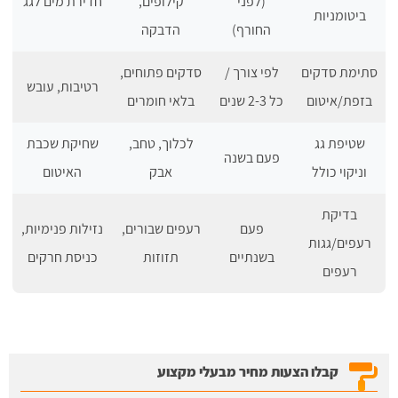
(לפני
קילופים,
חדירת מים לגג
ביטומניות
החורף)
הדבקה
סתימת סדקים
לפי צורך /
סדקים פתוחים,
רטיבות, עובש
בזפת/איטום
כל 2-3 שנים
בלאי חומרים
שטיפת גג
לכלוך, טחב,
שחיקת שכבת
פעם בשנה
וניקוי כולל
אבק
האיטום
בדיקת
פעם
רעפים שבורים,
נזילות פנימיות,
רעפים/גגות
בשנתיים
תזוזות
כניסת חרקים
רעפים
קבלו הצעות מחיר מבעלי מקצוע