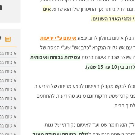
ח
וגם הזול ביותר אך החיסרון שלו הוא שהוא
אינו
 מזגי האויר השונים.
א
קבלן איטום בחולון לרוב יבצע
איטום ע"י יריעות
זר עם אש גלויה הנקרא "כלב אש" שע"י המסה של
איטום גג
מה שיוצר שכבת איטום ברמת
עמידות גבוהה ואיכותית
איטום גג
עד 15 שנה)
.
איטום גג
איטום גג
וכלו לבקש מקבלן האיטום לבצע מריחה של היריעות
איטום גג
י קרני שמש חזקות וגם מונע מהיריעות להתחמם
איטום גג
תוך הבית.
איטום גג
איטום גג
קל") הוא חומר שמיועד לאיטום נקודתי של גגות
איטום גג
דובר בשיטה הנחשבת ל
זולה, בטוחה ועמידה מאוד
איטום גגו