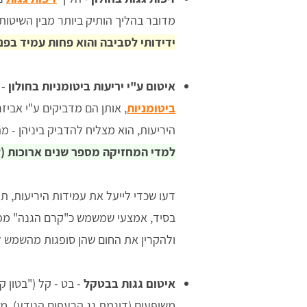
מדובר בהליך הותיק ביותר מבין השיטות 
ידידותי לסביבה והוא פחות עמיד בפני
איטום ע"י יריעות ביטומניות בחולון
- 
ביטומניות
, אותן הם מדביקים ע"י אבי
היריעות, הוא מצליח להדביק ביניהן - 
למדי המחזיקה מספר שנים ארוכות (לרוב בין 10 
דעו שכדי לייעל את עמידות היריעות, ת
בסיד, אמצעי שמשמש כ"קרם הגנה" מפנ
ולהקרין את החום שהן סופגות מהשמש ל
איטום גגות בבטקל
- בט - קל ("בטון 
משופעים (דוגמת גג הרעפים הנודע). מ