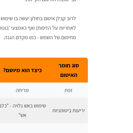
לרוב קבלן איטום בחולון יעשה בו שימוש
לאחריות על הזיפות) ואף כאמצעי 'בונוס'
מחימום של השמש - כמו מקדם הגנה.
סוג חומר
כיצד הוא מיושם?
האיטום
זפת
מריחה
שימוש באש גלויה - "כלב
יריעות ביטומניות
אש"