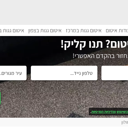
דות איטום
איטום גגות במרכז
איטום גגות בצפון
איטום גגות 
טום? תנו קליק!
נחזור בהקדם האפשרי!
השימוש
ומדיניות הפרטיות
.
לון