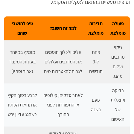
וטיפים מעשיים בהתאם לאקלים המקומי.
פעולה
תדירות
טיפ לתושבי
למה זה חשוב?
מומלצת
מומלצת
שוהם
ניקוי
אחת
עלים ולכלוך חוסמים
מומלץ במיוחד
מרזבים
ל‑3
את המרזבים ועלולים
בעונות המעבר
ועלים
חודשים
לגרום להצטברות מים
(אביב וסתיו)
מהגג
בדיקה
לאתר סדקים, קילופים
לבצע בסוף הקיץ
ויזואלית
פעם
או התפוררות לפני
או תחילת הסתיו
של
בשנה
החורף
כשהגג עדיין יבש
האיטום
שומרת על ניקיון