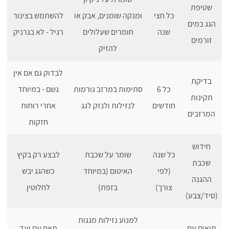
שטיפת
כל חצי
ומנקה שומנים, אבק או
להשתמש בצינור
הגג במים
שנה
חומרים שעלולים
רגיל - לא בגרניק
זורמים
להזיק
לבדוק גם אם אין
בדיקת
כל 6
סתימות במרזב גורמות
גשם - במיוחד
תקינות
חודשים
לנזילות ולנזק לגג
אחרי רוחות
המרזבים
חזקות
חידוש
כל שנה
שומר על שכבת
לבצע רק בקיץ
שכבת
(לפי
האיטום (במיוחד
כשהגג יבש
ההגנה
צורך)
בזפת)
לחלוטין
(סיד/צבע)
למנוע נזילות מגגות
תיאום עם
תאם עם ועד