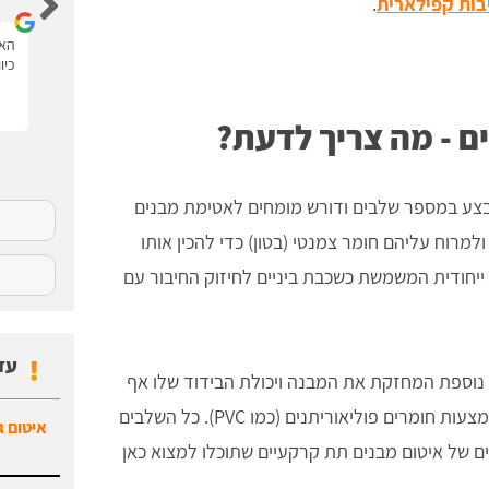
בות קפילארית
.
האתר נגיש ונוח יש את כל המידע עם סרטונים.
האת
כיו
ם - מה צריך לדעת?
צע במספר שלבים ודורש מומחים לאטימת מבנים
למרוח עליהם חומר צמנטי (בטון) כדי להכין אותו
ייחודית המשמשת כשכבת ביניים לחיזוק החיבור עם
עד
נוספת המחזקת את המבנה ויכולת הבידוד שלו אף
מצעות חומרים פוליאוריתנים (כמו
PVC
). כל השלבים
איטום ג
ים של איטום מבנים תת קרקעיים שתוכלו למצוא כאן